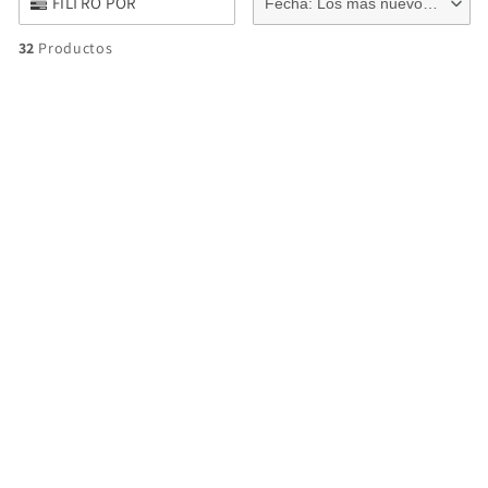
FILTRO POR
Fecha: Los más nuevos primero
32
Productos