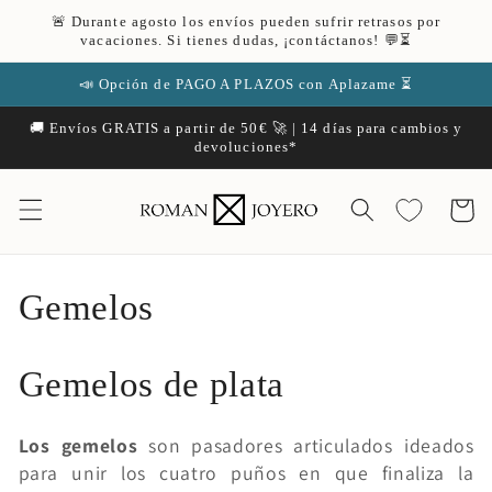
Ir
🚨 Durante agosto los envíos pueden sufrir retrasos por
directamente
vacaciones. Si tienes dudas, ¡contáctanos! 💬⏳
al contenido
📣 Opción de PAGO A PLAZOS con Aplazame ⏳
🚚 Envíos GRATIS a partir de 50€ 🚀 | 14 días para cambios y
devoluciones*
Carrito
C
Gemelos
o
Gemelos de plata
l
e
Los gemelos
son pasadores articulados ideados
para unir los cuatro puños en que finaliza la
c