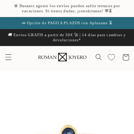
Ir
🚨 Durante agosto los envíos pueden sufrir retrasos por
directamente
vacaciones. Si tienes dudas, ¡contáctanos! 💬⏳
al contenido
📣 Opción de PAGO A PLAZOS con Aplazame ⏳
🚚 Envíos GRATIS a partir de 50€ 🚀 | 14 días para cambios y
devoluciones*
Carrito
Ir
directamente
a la
información
del producto