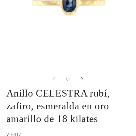
de
1
/
9
Anillo CELESTRA rubí,
zafiro, esmeralda en oro
amarillo de 18 kilates
SKU:
V1641Z