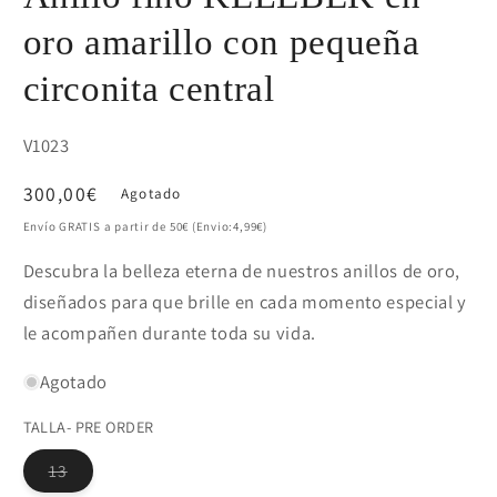
oro amarillo con pequeña
circonita central
SKU:
V1023
Precio
300,00€
Agotado
habitual
Envío GRATIS a partir de 50€ (Envio:4,99€)
Descubra la belleza eterna de nuestros anillos de oro,
diseñados para que brille en cada momento especial y
le acompañen durante toda su vida.
Agotado
TALLA- PRE ORDER
Variante
13
agotada