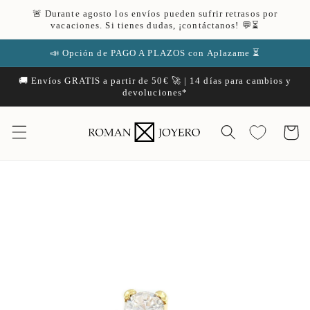
Ir
🚨 Durante agosto los envíos pueden sufrir retrasos por
directamente
vacaciones. Si tienes dudas, ¡contáctanos! 💬⏳
al contenido
📣 Opción de PAGO A PLAZOS con Aplazame ⏳
🚚 Envíos GRATIS a partir de 50€ 🚀 | 14 días para cambios y
devoluciones*
Carrito
Ir
directamente
a la
información
del producto