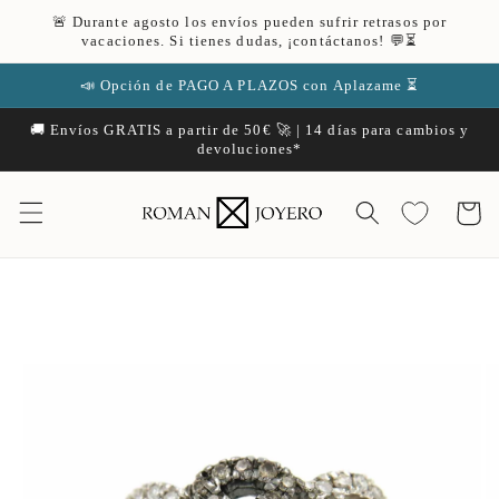
Ir
🚨 Durante agosto los envíos pueden sufrir retrasos por
directamente
vacaciones. Si tienes dudas, ¡contáctanos! 💬⏳
al contenido
📣 Opción de PAGO A PLAZOS con Aplazame ⏳
🚚 Envíos GRATIS a partir de 50€ 🚀 | 14 días para cambios y
devoluciones*
Carrito
Ir
directamente
a la
información
del producto