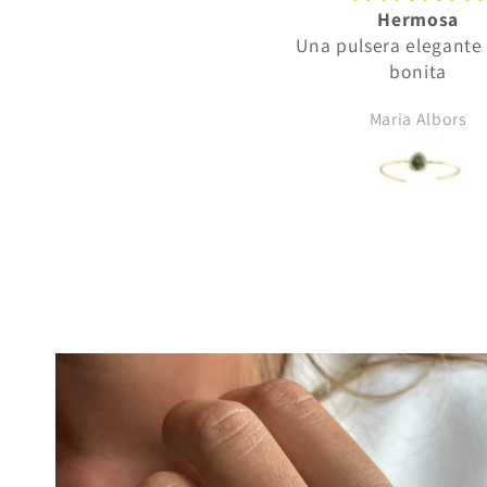
Medalla preciosa
Hermosa
Muy buen trato y como
Una pulsera elegante
siempre no defrauda lo
bonita
omprado. Muchas gracias.
rosana hernandez
Maria Albors