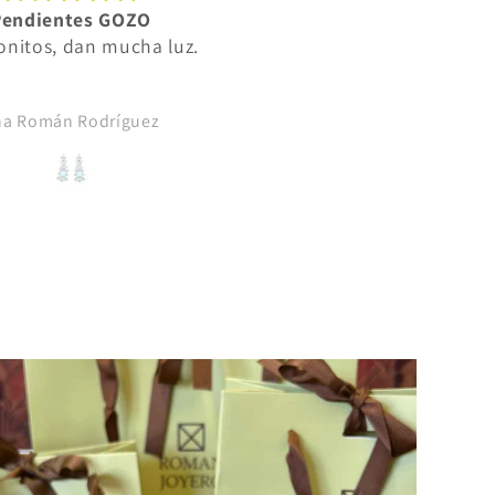
Pendientes GOZO
Elegancia
nitos, dan mucha luz.
Preciosa, muy fina y elega
na Román Rodríguez
Isabel Maria Prieto Tejido