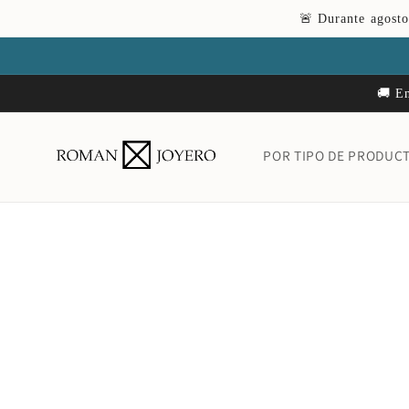
Ir
🚨 Durante agosto
directamente
al contenido
🚚 En
POR TIPO DE PRODUC
Ir
directamente
a la
información
del producto