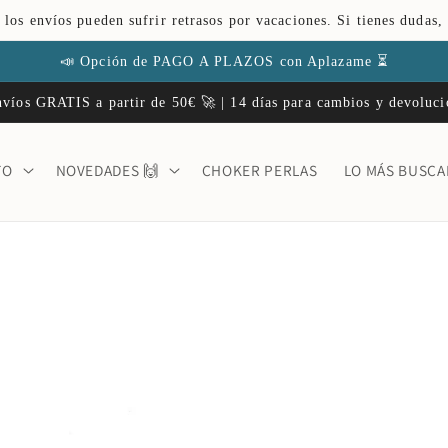
 los envíos pueden sufrir retrasos por vacaciones. Si tienes dudas,
📣 Opción de PAGO A PLAZOS con Aplazame ⏳
víos GRATIS a partir de 50€ 🚀 | 14 días para cambios y devoluc
TO
NOVEDADES 🙌
CHOKER PERLAS
LO MÁS BUSC