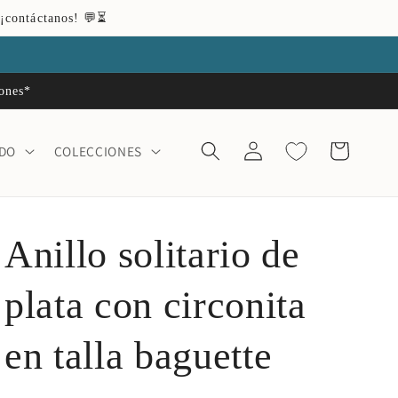
 ¡contáctanos! 💬⏳
iones*
Iniciar
Carrito
ADO
COLECCIONES
sesión
Anillo solitario de
plata con circonita
en talla baguette