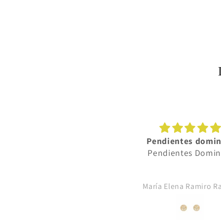
Pendientes dominica
Pendientes GO
Pendientes Dominica
Muy bonitos, dan muc
María Elena Ramiro Ramos
Ana Román Rodríg