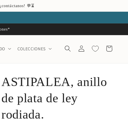
 ¡contáctanos! 💬⏳
iones*
Iniciar
Carrito
ADO
COLECCIONES
sesión
ASTIPALEA, anillo
de plata de ley
rodiada.