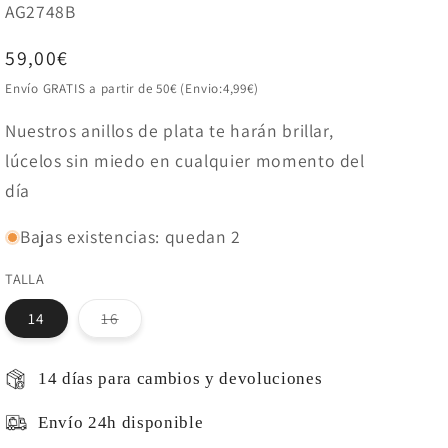
SKU:
AG2748B
Precio
59,00€
habitual
Envío GRATIS a partir de 50€ (Envio:4,99€)
Nuestros anillos de plata te harán brillar,
lúcelos sin miedo en cualquier momento del
día
Bajas existencias: quedan 2
TALLA
Variante
14
16
agotada
o
no
disponible
14 días para cambios y devoluciones
Envío 24h disponible