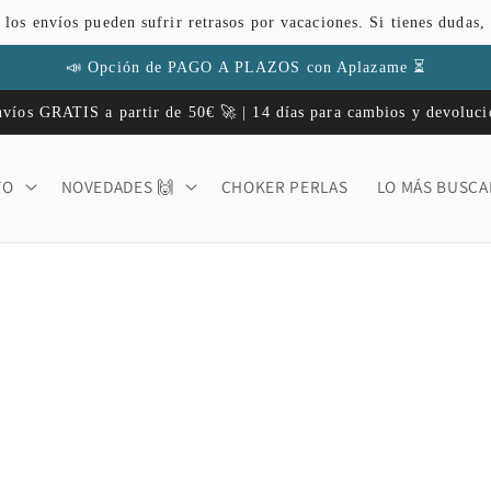
 los envíos pueden sufrir retrasos por vacaciones. Si tienes dudas,
📣 Opción de PAGO A PLAZOS con Aplazame ⏳
víos GRATIS a partir de 50€ 🚀 | 14 días para cambios y devoluc
TO
NOVEDADES 🙌
CHOKER PERLAS
LO MÁS BUSC