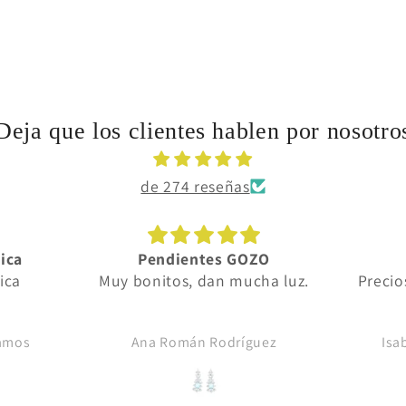
Deja que los clientes hablen por nosotro
de 274 reseñas
ZO
Elegancia
Da
ha luz.
Preciosa, muy fina y elegante
Da gu
joyer
uez
Isabel Maria Prieto Tejido
An
y la