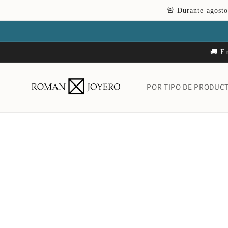
Ir
🚨 Durante agosto
directamente
al contenido
🚚 En
POR TIPO DE PRODUC
Ir
directamente
a la
información
del producto