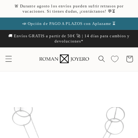
Ir
🚨 Durante agosto los envíos pueden sufrir retrasos por
directamente
vacaciones. Si tienes dudas, ¡contáctanos! 💬⏳
al contenido
📣 Opción de PAGO A PLAZOS con Aplazame ⏳
🚚 Envíos GRATIS a partir de 50€ 🚀 | 14 días para cambios y
devoluciones*
Carrito
Ir
directamente
a la
información
del producto