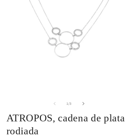
de
1
/
3
ATROPOS, cadena de plata
rodiada