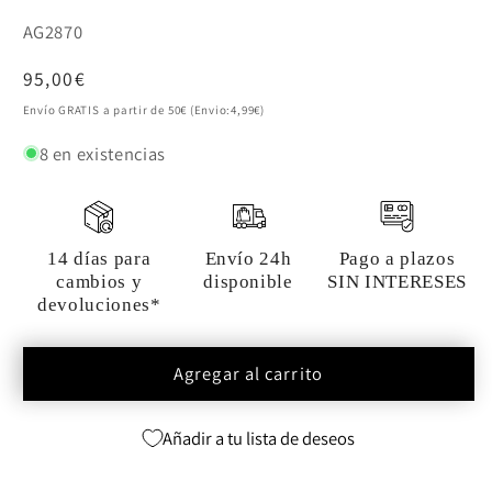
SKU:
AG2870
Precio
95,00€
habitual
Envío GRATIS a partir de 50€ (Envio:4,99€)
8 en existencias
14 días para
Envío 24h
Pago a plazos
cambios y
disponible
SIN INTERESES
devoluciones*
Agregar al carrito
Añadir a tu lista de deseos