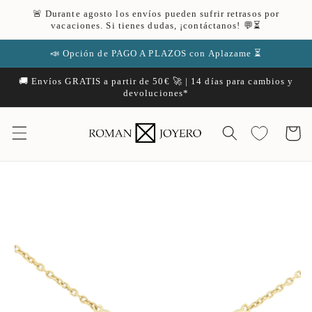
Ir
🚨 Durante agosto los envíos pueden sufrir retrasos por
directamente
vacaciones. Si tienes dudas, ¡contáctanos! 💬⏳
al contenido
📣 Opción de PAGO A PLAZOS con Aplazame ⏳
🚚 Envíos GRATIS a partir de 50€ 🚀 | 14 días para cambios y
devoluciones*
Carrito
Ir
directamente
a la
información
del producto