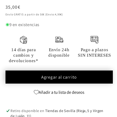
Precio
35,00€
habitual
Envío GRATIS a partir de 50€ (Envio:4,99€)
9 en existencias
14 días para
Envío 24h
Pago a plazos
cambios y
disponible
SIN INTERESES
devoluciones*
Agregar al carrito
Añadir a tu lista de deseos
Retiro disponible en
Tiendas de Sevilla (Rioja, 5 y Virgen
de Luján, 11)