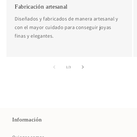
Fabricación artesanal
Diseñados y fabricados de manera artesanal y
con el mayor cuidado para conseguir joyas
finas y elegantes.
de
1
/
3
Información
Quienes somos