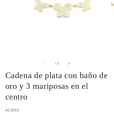
de
1
/
6
Cadena de plata con baño de
oro y 3 mariposas en el
centro
SKU:
AG3563