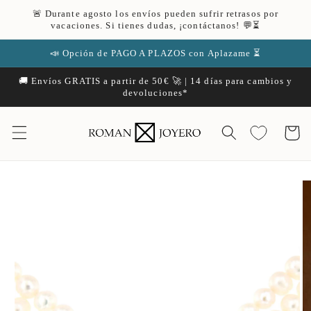
Ir
🚨 Durante agosto los envíos pueden sufrir retrasos por
directamente
vacaciones. Si tienes dudas, ¡contáctanos! 💬⏳
al contenido
📣 Opción de PAGO A PLAZOS con Aplazame ⏳
🚚 Envíos GRATIS a partir de 50€ 🚀 | 14 días para cambios y
devoluciones*
Carrito
Ir
directamente
a la
información
del producto