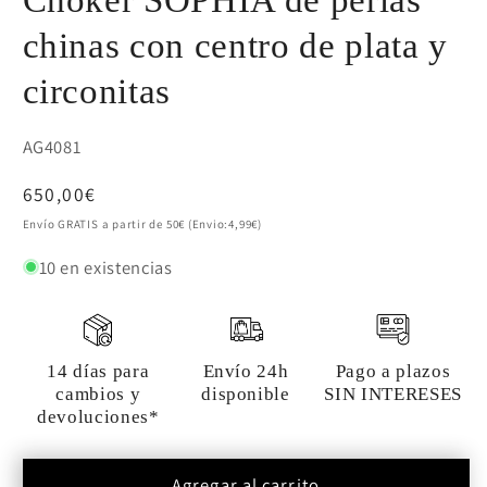
chinas con centro de plata y
circonitas
SKU:
AG4081
Precio
650,00€
habitual
Envío GRATIS a partir de 50€ (Envio:4,99€)
10 en existencias
14 días para
Envío 24h
Pago a plazos
cambios y
disponible
SIN INTERESES
devoluciones*
Agregar al carrito