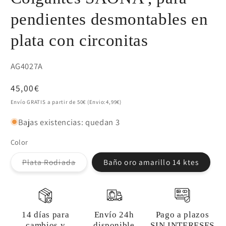
pendientes desmontables en
plata con circonitas
SKU:
AG4027A
Precio
45,00€
habitual
Envío GRATIS a partir de 50€ (Envio:4,99€)
Bajas existencias: quedan 3
Color
Variante
Plata Rodiada
Baño oro amarillo 14 ktes
agotada
o
no
disponible
14 días para
Envío 24h
Pago a plazos
cambios y
disponible
SIN INTERESES