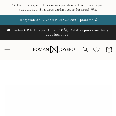
Ir
🚨 Durante agosto los envíos pueden sufrir retrasos por
directamente
vacaciones. Si tienes dudas, ¡contáctanos! 💬⏳
al contenido
📣 Opción de PAGO A PLAZOS con Aplazame ⏳
🚚 Envíos GRATIS a partir de 50€ 🚀 | 14 días para cambios y
devoluciones*
Carrito
Ir
directamente
a la
información
del producto