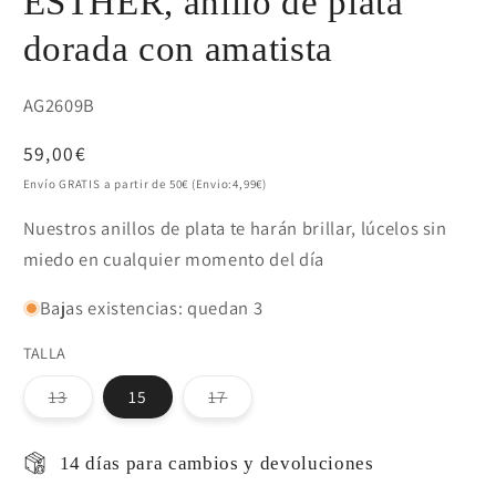
ESTHER, anillo de plata
dorada con amatista
SKU:
AG2609B
Precio
59,00€
habitual
Envío GRATIS a partir de 50€ (Envio:4,99€)
Nuestros anillos de plata te harán brillar, lúcelos sin
miedo en cualquier momento del día
Bajas existencias: quedan 3
TALLA
Variante
Variante
13
15
17
agotada
agotada
o
o
no
no
disponible
disponible
14 días para cambios y devoluciones