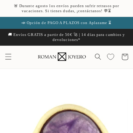
Ir
🚨 Durante agosto los envíos pueden sufrir retrasos por
directamente
vacaciones. Si tienes dudas, ¡contáctanos! 💬⏳
al contenido
📣 Opción de PAGO A PLAZOS con Aplazame ⏳
🚚 Envíos GRATIS a partir de 50€ 🚀 | 14 días para cambios y
devoluciones*
Carrito
Ir
directamente
a la
información
del producto