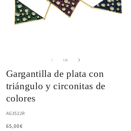
de
1
/
6
Gargantilla de plata con
triángulo y circonitas de
colores
SKU:
AG3522R
Precio
65,00€