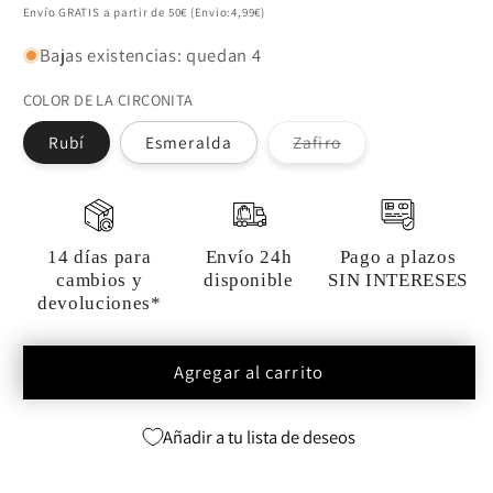
habitual
Envío GRATIS a partir de 50€ (Envio:4,99€)
Bajas existencias: quedan 4
COLOR DE LA CIRCONITA
Variante
Rubí
Esmeralda
Zafiro
agotada
o
no
disponible
14 días para
Envío 24h
Pago a plazos
cambios y
disponible
SIN INTERESES
devoluciones*
Agregar al carrito
Añadir a tu lista de deseos