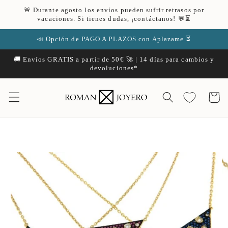
Ir
🚨 Durante agosto los envíos pueden sufrir retrasos por
directamente
vacaciones. Si tienes dudas, ¡contáctanos! 💬⏳
al contenido
📣 Opción de PAGO A PLAZOS con Aplazame ⏳
🚚 Envíos GRATIS a partir de 50€ 🚀 | 14 días para cambios y
devoluciones*
Carrito
Ir
directamente
a la
información
del producto