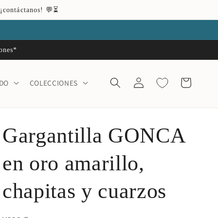
 ¡contáctanos! 💬⏳
iones*
Iniciar
Carrito
ADO
COLECCIONES
sesión
Gargantilla GONCA
en oro amarillo,
chapitas y cuarzos