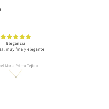
s
Elegancia
Da gusto comprar en
sa, muy fina y elegante
vuestra joyería
Da gusto comprar en vues
joyería, muy amables tod
bel Maria Prieto Tejido
Antonia Aguilar García
y las joyas preciosas y d
todos los precios.