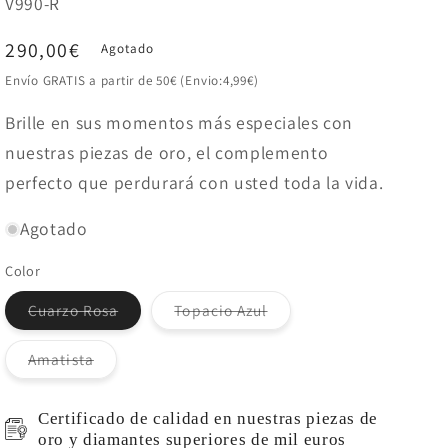
SKU:
V990-R
Precio
290,00€
Agotado
habitual
Envío GRATIS a partir de 50€ (Envio:4,99€)
Brille en sus momentos más especiales con
nuestras piezas de oro, el complemento
perfecto que perdurará con usted toda la vida.
Agotado
Color
Variante
Variante
Cuarzo Rosa
Topacio Azul
agotada
agotada
o
o
no
no
Variante
Amatista
disponible
disponible
agotada
o
no
disponible
Certificado de calidad en nuestras piezas de
oro y diamantes superiores de mil euros