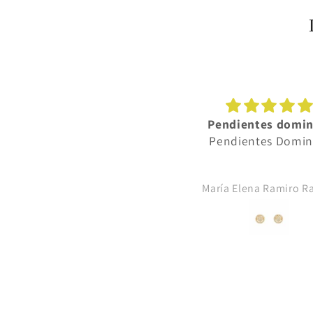
Hermosa
Pendientes domin
na pulsera elegante y muy
Pendientes Domin
bonita
Maria Albors
María Elena Ramiro 