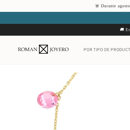
Ir
🚨 Durante agosto
directamente
al contenido
🚚 En
POR TIPO DE PRODUC
Ir
directamente
a la
información
del producto