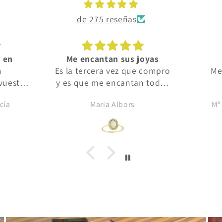
de 275 reseñas
 en
Me encantan sus joyas
a
Es la tercera vez que compro
Me
vuestra
y es que me encantan todas
 todos,
sus joyas y el trato es
cía
Maria Albors
Mº
s y de
inmejorable
s.