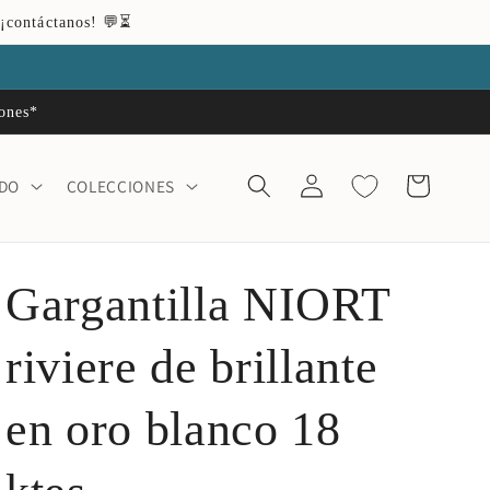
 ¡contáctanos! 💬⏳
iones*
Iniciar
Carrito
ADO
COLECCIONES
sesión
Gargantilla NIORT
riviere de brillante
en oro blanco 18