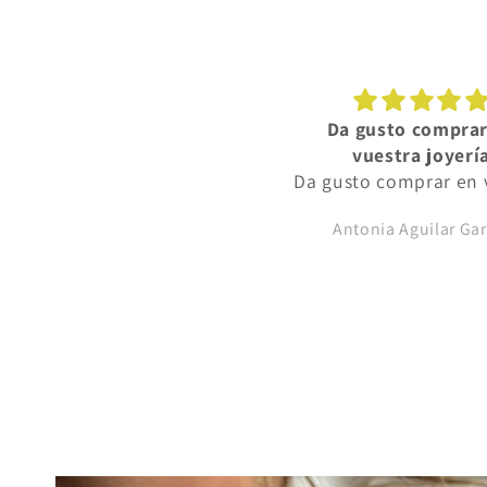
Elegancia
Da gusto comprar
eciosa, muy fina y elegante
vuestra joyerí
Da gusto comprar en 
joyería, muy amables
Isabel Maria Prieto Tejido
Antonia Aguilar Gar
y las joyas preciosa
todos los precio