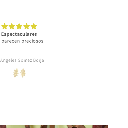
Espectaculares
estilo moderno y difere
 parecen preciosos.
Anillo de plata a tres colo
bonito, diferente, cómod
 Angeles Gomez Borja
Verónica Pacheco Costa