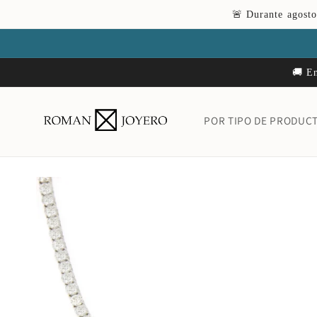
Ir
🚨 Durante agosto
directamente
al contenido
🚚 En
POR TIPO DE PRODUC
Ir
directamente
a la
información
del producto