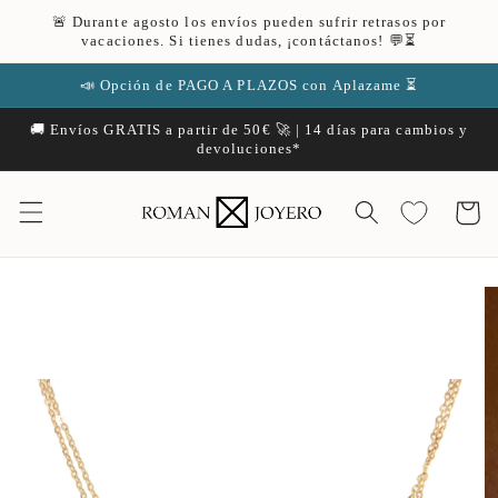
Ir
🚨 Durante agosto los envíos pueden sufrir retrasos por
directamente
vacaciones. Si tienes dudas, ¡contáctanos! 💬⏳
al contenido
📣 Opción de PAGO A PLAZOS con Aplazame ⏳
🚚 Envíos GRATIS a partir de 50€ 🚀 | 14 días para cambios y
devoluciones*
Carrito
Ir
directamente
a la
información
del producto