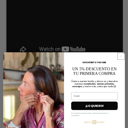
SUSCRÍBETE Y RECIBE
UN 5% DESCUENTO EN
TU PRIMERA COMPRA
Únete a nuestra familia y ahorra un y d
escubre
nuestras
novedades, ventas privadas,
consejos
y mucho más, antes que nadie 🙌
Características
¡LO QUIERO!
Envíos, cambios y devoluciones
Al suscribirte aceptas recibir nuestras promociones y
novedades.