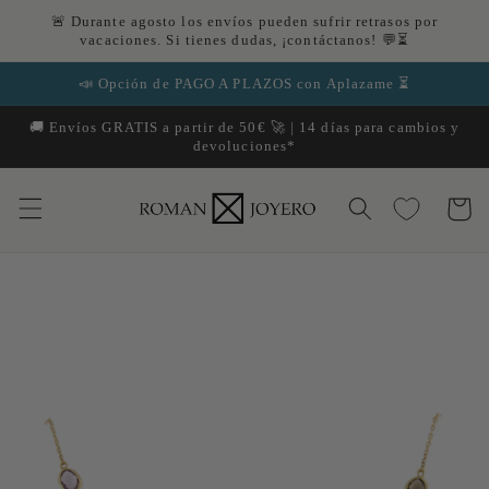
Ir
🚨 Durante agosto los envíos pueden sufrir retrasos por
directamente
vacaciones. Si tienes dudas, ¡contáctanos! 💬⏳
al contenido
📣 Opción de PAGO A PLAZOS con Aplazame ⏳
🚚 Envíos GRATIS a partir de 50€ 🚀 | 14 días para cambios y
devoluciones*
Carrito
Ir
directamente
a la
información
del producto