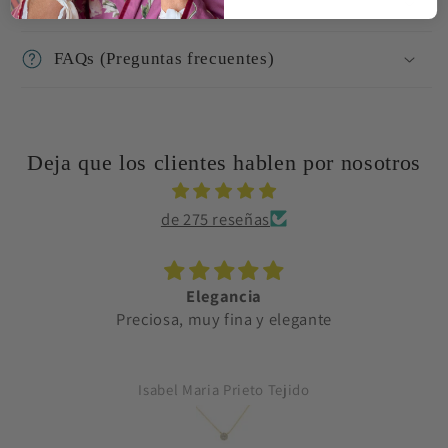
Cuidado de joyas
FAQs (Preguntas frecuentes)
Deja que los clientes hablen por nosotros
de 275 reseñas
Elegancia
Preciosa, muy fina y elegante
Isabel Maria Prieto Tejido