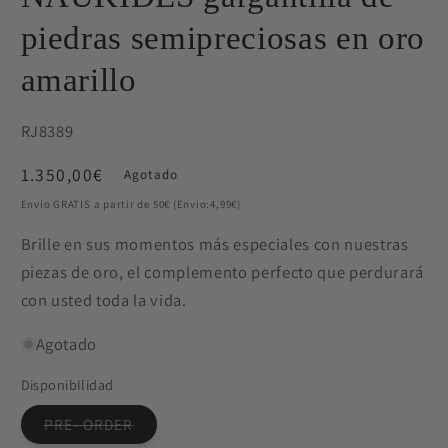
piedras semipreciosas en oro
amarillo
SKU:
RJ8389
Precio
1.350,00€
Agotado
habitual
Envío GRATIS a partir de 50€ (Envio:4,99€)
Brille en sus momentos más especiales con nuestras
piezas de oro, el complemento perfecto que perdurará
con usted toda la vida.
Agotado
DisponibIlidad
Variante
PRE- ORDER
agotada