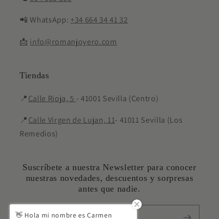
📲 WhatsApp:
+34 664 34 41 32
📩
info@romanjoyero.com
Tiendas
📍
Calle Rioja, 5
- 41001 Sevilla (Centro)
📍
Calle Virgen de Lujan, 11
- 41011 Sevilla (Los
Remedios)
Suscríbete a nuestra Newsletter para conocer
nuestras novedades, descuentos y sorpresas
antes que nadie.
👋 Hola mi nombre es Carmen
Correo electrónico