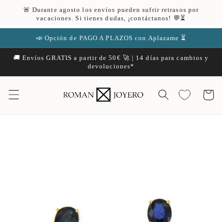
Ir
🚨 Durante agosto los envíos pueden sufrir retrasos por
directamente
vacaciones. Si tienes dudas, ¡contáctanos! 💬⏳
al contenido
📣 Opción de PAGO A PLAZOS con Aplazame ⏳
🚚 Envíos GRATIS a partir de 50€ 🚀 | 14 días para cambios y
devoluciones*
Carrito
Ir
directamente
a la
información
del producto