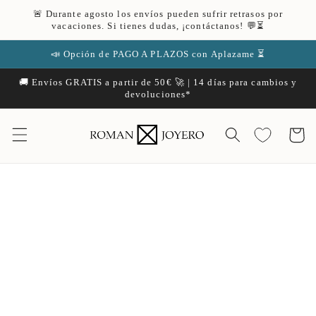
Ir
🚨 Durante agosto los envíos pueden sufrir retrasos por
directamente
vacaciones. Si tienes dudas, ¡contáctanos! 💬⏳
al contenido
📣 Opción de PAGO A PLAZOS con Aplazame ⏳
🚚 Envíos GRATIS a partir de 50€ 🚀 | 14 días para cambios y
devoluciones*
Carrito
Ir
directamente
a la
información
del producto