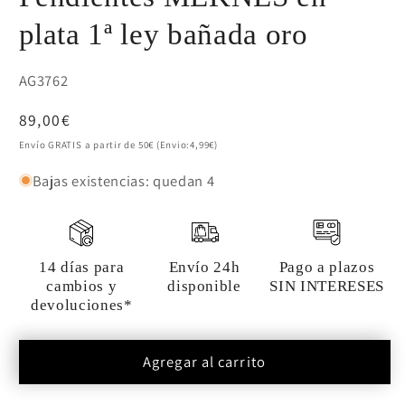
plata 1ª ley bañada oro
SKU:
AG3762
Precio
89,00€
habitual
Envío GRATIS a partir de 50€ (Envio:4,99€)
Bajas existencias: quedan 4
14 días para
Envío 24h
Pago a plazos
cambios y
disponible
SIN INTERESES
devoluciones*
Agregar al carrito