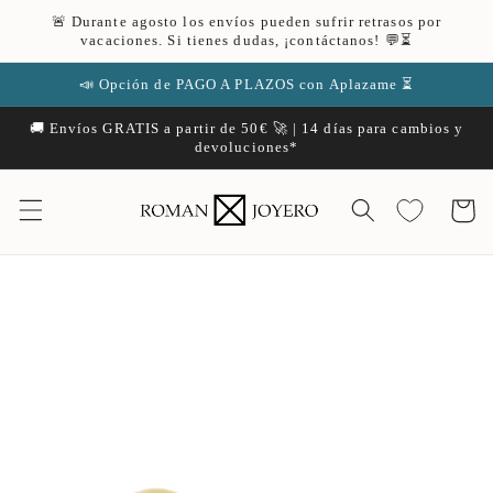
Ir
🚨 Durante agosto los envíos pueden sufrir retrasos por
directamente
vacaciones. Si tienes dudas, ¡contáctanos! 💬⏳
al contenido
📣 Opción de PAGO A PLAZOS con Aplazame ⏳
🚚 Envíos GRATIS a partir de 50€ 🚀 | 14 días para cambios y
devoluciones*
Carrito
Ir
directamente
a la
información
del producto