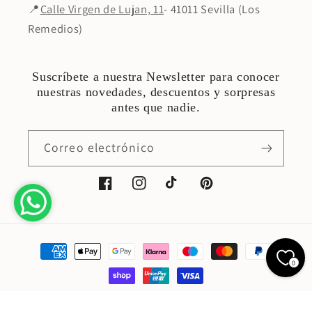
📍
Calle Virgen de Lujan, 11
- 41011 Sevilla (Los
Remedios)
Suscríbete a nuestra Newsletter para conocer
nuestras novedades, descuentos y sorpresas
antes que nadie.
Correo electrónico
Facebook
Instagram
TikTok
Pinterest
Formas
de
0
pago
© 2026,
Roman Joyero
Tecnología de Shopify