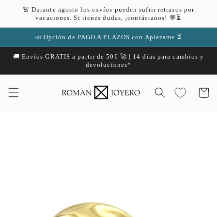
Ir
🚨 Durante agosto los envíos pueden sufrir retrasos por
directamente
vacaciones. Si tienes dudas, ¡contáctanos! 💬⏳
al contenido
📣 Opción de PAGO A PLAZOS con Aplazame ⏳
🚚 Envíos GRATIS a partir de 50€ 🚀 | 14 días para cambios y
devoluciones*
Carrito
Ir
directamente
a la
información
del producto