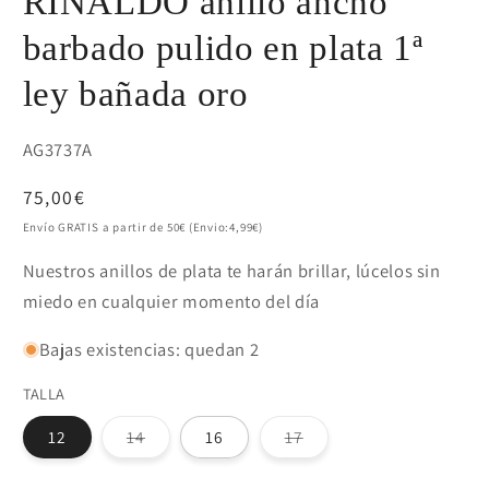
RINALDO anillo ancho
barbado pulido en plata 1ª
ley bañada oro
SKU:
AG3737A
Precio
75,00€
habitual
Envío GRATIS a partir de 50€ (Envio:4,99€)
Nuestros anillos de plata te harán brillar, lúcelos sin
miedo en cualquier momento del día
Bajas existencias: quedan 2
TALLA
Variante
Variante
12
14
16
17
agotada
agotada
o
o
no
no