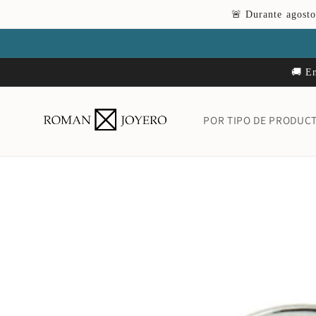
Ir
🚨 Durante agosto
directamente
al contenido
🚚 En
POR TIPO DE PRODUC
Ir
directamente
a la
información
del producto