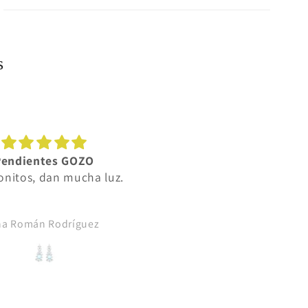
s
Pendientes GOZO
Elegancia
nitos, dan mucha luz.
Preciosa, muy fina y elega
na Román Rodríguez
Isabel Maria Prieto Tejido