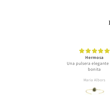
Medalla preciosa
Hermosa
Muy buen trato y como
Una pulsera elegante
siempre no defrauda lo
bonita
omprado. Muchas gracias.
rosana hernandez
Maria Albors