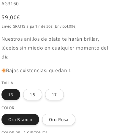
SKU:
AG3160
Precio
59,00€
habitual
Envío GRATIS a partir de 50€ (Envio:4,99€)
Nuestros anillos de plata te harán brillar,
lúcelos sin miedo en cualquier momento del
día
Bajas existencias: quedan 1
TALLA
13
15
17
COLOR
Oro Blanco
Oro Rosa
COLOR DE LA CIRCONITA