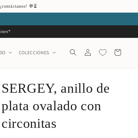
 ¡contáctanos! 💬⏳
iones*
Iniciar
Carrito
ADO
COLECCIONES
sesión
SERGEY, anillo de
plata ovalado con
circonitas