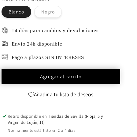
Variante
Blanco
Negro
agotada
o
no
disponible
14 días para cambios y devoluciones
Envío 24h disponible
Pago a plazos SIN INTERESES
Agregar al carrito
Añadir a tu lista de deseos
Retiro disponible en
Tiendas de Sevilla (Rioja, 5 y
Virgen de Luján, 11)
Normalmente está listo en 2 a 4 días